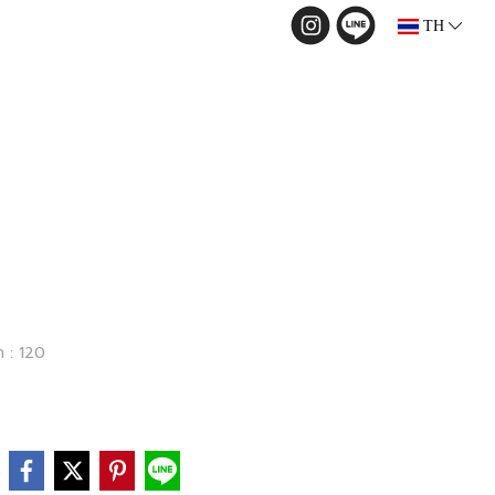
TH
ท : 120
e