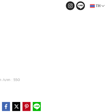
TH
คา /บาท : 550
e