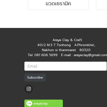
ขวดเซรามิค
Araya Clay & Craft
40/2 M.3 T.Tonhong A.Phromkhiri,
Nakhon si thammarat 80320
Tel: 081 606 5699 E-mail : arayaclay@gmail.co
Subscribe
arayaclay