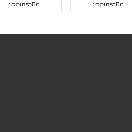
ขวดเซรามิค
ขวดเซรามิค
m