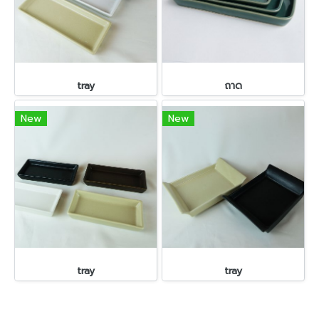
tray
ถาด
New
New
tray
tray