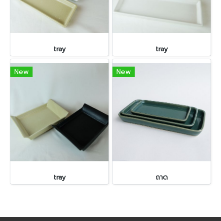
tray
tray
New
New
tray
ถาด