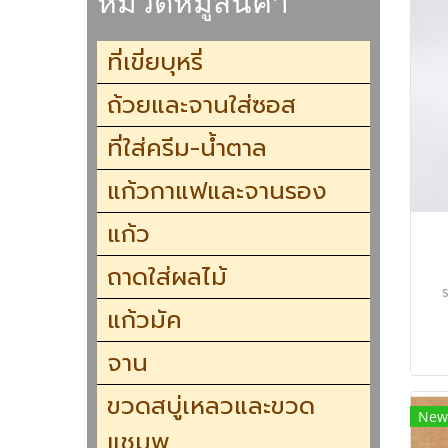
หมวดหมู่สินค้า
ที่เขี่ยบุหรี่
ถ้วยและจานใส่ซอส
ที่ใส่ครีม-น้ำตาล
แก้วกาแฟและจานรอง
แก้ว
ถาดใส่ผลไม้
แก้วมัค
จาน
ขวดสบู่เหลวและขวด
New
แชมพู