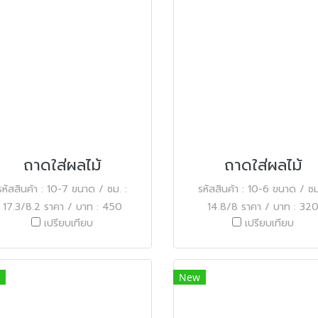
ถาดใส่ผลไม้
ถาดใส่ผลไม้
รหัสสินค้า : 10-7 ขนาด / ซม. :
รหัสสินค้า : 10-6 ขนาด / ซม
17.3/8.2 ราคา / บาท : 450
14.8/8 ราคา / บาท : 32
เปรียบเทียบ
เปรียบเทียบ
New