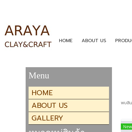
HOME
ABOUT US
PRODU
Menu
HOME
พบสินค
ABOUT US
GALLERY
New